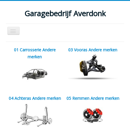
Garagebedrijf Averdonk
Schakelen
navigatie
Welkom
01 Carrosserie Andere
03 Vooras Andere merken
Klassiekers en restauratie verslagen
merken
Diensten
Parts
Occasions
04 Achteras Andere merken
05 Remmen Andere merken
Kenteken gegevens opvragen
Contact