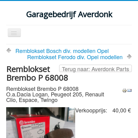
Garagebedrijf Averdonk
Schakelen
navigatie
Welkom
Remblokset Bosch div. modellen Opel
Remblokset Ferodo div. Opel modellen
Klassiekers en restauratie verslagen
Remblokset
Terug naar: Averdonk Parts
Diensten
Brembo P 68008
Parts
Remblokset Brembo P 68008
O.a.Dacia Logan, Peugeot 205, Renault
Occasions
Clio, Espace, Twingo
Kenteken gegevens opvragen
Verkoopprijs:
40,00 €
Contact