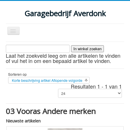
Garagebedrijf Averdonk
Schakelen
navigatie
Welkom
Laat het zoekveld leeg om alle artikelen te vinden
Klassiekers en restauratie verslagen
of vul het in om een bepaald artikel te vinden.
Diensten
Sorteren op
Parts
Korte beschrijving artikel Aflopende volgorde
Resultaten 1 - 1 van 1
Occasions
Kenteken gegevens opvragen
03 Vooras Andere merken
Contact
Nieuwste artikelen