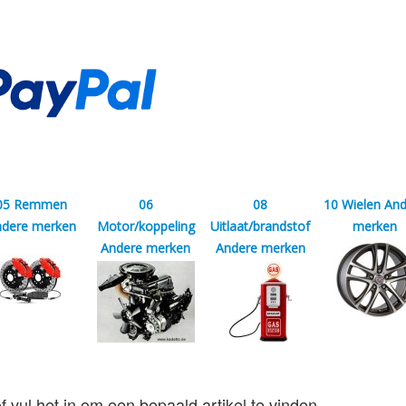
05 Remmen
06
08
10 Wielen An
ndere merken
Motor/koppeling
Uitlaat/brandstof
merken
Andere merken
Andere merken
f vul het in om een bepaald artikel te vinden.