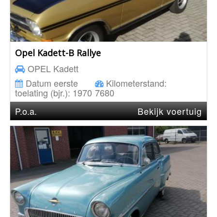
Opel Kadett-B Rallye
OPEL
Kadett
Datum eerste
Kilometerstand:
toelating (bjr.):
1970
7680
P.o.a.
Bekijk voertuig