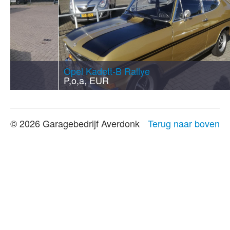
Opel Kadett-B Rallye
O
P,o,a, EUR
4
© 2026 Garagebedrijf Averdonk
Terug naar boven