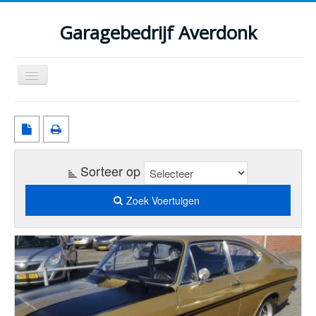
Garagebedrijf Averdonk
Schakelen
navigatie
Welkom
Klassiekers en restauratie verslagen
Diensten
Sorteer op
Parts
Zoek Voertuigen
Occasions
Kenteken gegevens opvragen
Contact