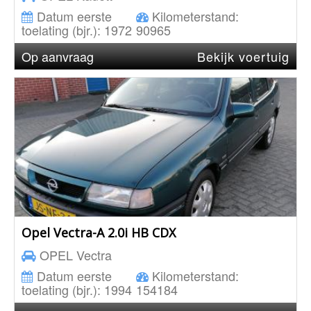
Datum eerste
Kilometerstand:
toelating (bjr.):
1972
90965
Op aanvraag
Bekijk voertuig
Opel Vectra-A 2.0i HB CDX
OPEL
Vectra
Datum eerste
Kilometerstand:
toelating (bjr.):
1994
154184