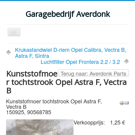
Garagebedrijf Averdonk
Schakelen
navigatie
Welkom
Krukastandwiel D-riem Opel Calibra, Vectra B,
Astra F, Sintra
Klassiekers en restauratie verslagen
Luchtfilter Opel Frontera 2.2 / 3.2
Diensten
Kunststofmoe
Terug naar: Averdonk Parts
r tochtstrook Opel Astra F, Vectra
Parts
B
Occasions
Kunststofmoer tochtstrook Opel Astra F,
Kenteken gegevens opvragen
Vectra B
150925, 90568785
Contact
Verkoopprijs:
1,25 €