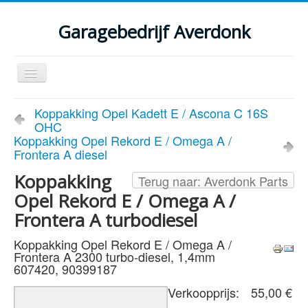
Garagebedrijf Averdonk
Schakelen
navigatie
Welkom
Koppakking Opel Kadett E / Ascona C 16S
OHC
Klassiekers en restauratie verslagen
Koppakking Opel Rekord E / Omega A /
Frontera A diesel
Diensten
Koppakking
Terug naar: Averdonk Parts
Parts
Opel Rekord E / Omega A /
Occasions
Frontera A turbodiesel
Kenteken gegevens opvragen
Koppakking Opel Rekord E / Omega A /
Frontera A 2300 turbo-diesel, 1,4mm
Contact
607420, 90399187
Verkoopprijs:
55,00 €