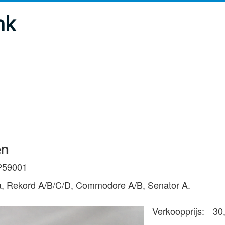
nk
en
 P59001
a, Rekord A/B/C/D, Commodore A/B, Senator A.
Verkoopprijs:
30