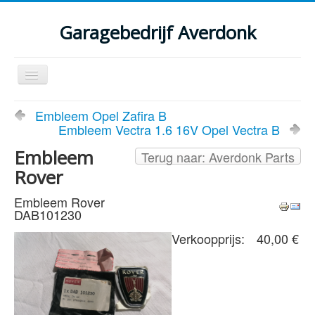
Garagebedrijf Averdonk
Schakelen
navigatie
Welkom
Embleem Opel Zafira B
Embleem Vectra 1.6 16V Opel Vectra B
Klassiekers en restauratie verslagen
Embleem
Terug naar: Averdonk Parts
Diensten
Rover
Parts
Embleem Rover
DAB101230
Occasions
Verkoopprijs:
40,00 €
Kenteken gegevens opvragen
Contact