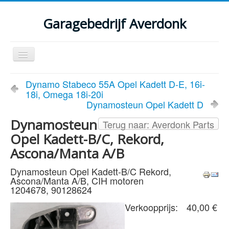
Garagebedrijf Averdonk
Schakelen
navigatie
Welkom
Dynamo Stabeco 55A Opel Kadett D-E, 16i-
18i, Omega 18i-20i
Klassiekers en restauratie verslagen
Dynamosteun Opel Kadett D
Diensten
Dynamosteun
Terug naar: Averdonk Parts
Opel Kadett-B/C, Rekord,
Parts
Ascona/Manta A/B
Occasions
Dynamosteun Opel Kadett-B/C Rekord,
Kenteken gegevens opvragen
Ascona/Manta A/B, CIH motoren
1204678, 90128624
Contact
Verkoopprijs:
40,00 €