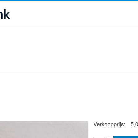
nk
Verkoopprijs:
5,