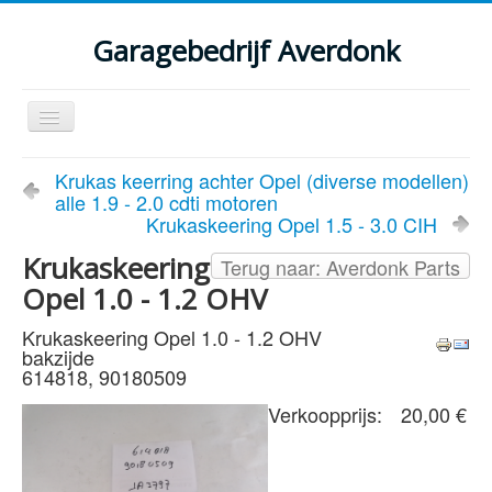
Garagebedrijf Averdonk
Schakelen
navigatie
Welkom
Krukas keerring achter Opel (diverse modellen)
alle 1.9 - 2.0 cdti motoren
Klassiekers en restauratie verslagen
Krukaskeering Opel 1.5 - 3.0 CIH
Diensten
Krukaskeering
Terug naar: Averdonk Parts
Opel 1.0 - 1.2 OHV
Parts
Krukaskeering Opel 1.0 - 1.2 OHV
Occasions
bakzijde
614818, 90180509
Kenteken gegevens opvragen
Verkoopprijs:
20,00 €
Contact