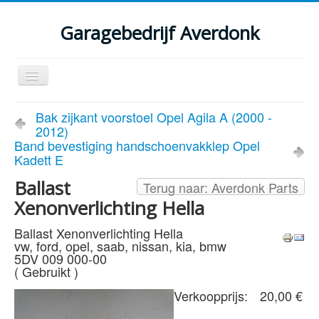
Garagebedrijf Averdonk
Schakelen
navigatie
Welkom
Bak zijkant voorstoel Opel Agila A (2000 -
2012)
Klassiekers en restauratie verslagen
Band bevestiging handschoenvakklep Opel
Kadett E
Diensten
Ballast
Terug naar: Averdonk Parts
Parts
Xenonverlichting Hella
Occasions
Ballast Xenonverlichting Hella
vw, ford, opel, saab, nissan, kia, bmw
Kenteken gegevens opvragen
5DV 009 000-00
( Gebruikt )
Contact
Verkoopprijs:
20,00 €