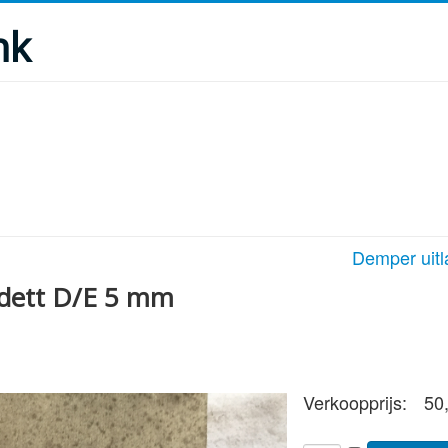
nk
Demper uitl
adett D/E 5 mm
Verkoopprijs:
50