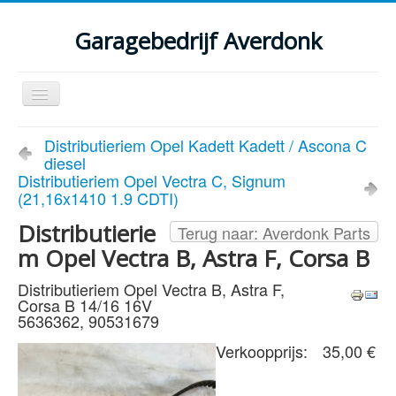
Garagebedrijf Averdonk
Schakelen
navigatie
Welkom
Distributieriem Opel Kadett Kadett / Ascona C
diesel
Klassiekers en restauratie verslagen
Distributieriem Opel Vectra C, Signum
(21,16x1410 1.9 CDTI)
Diensten
Distributierie
Terug naar: Averdonk Parts
Parts
m Opel Vectra B, Astra F, Corsa B
Occasions
Distributieriem Opel Vectra B, Astra F,
Corsa B 14/16 16V
Kenteken gegevens opvragen
5636362, 90531679
Contact
Verkoopprijs:
35,00 €