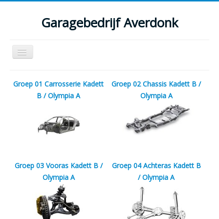
Garagebedrijf Averdonk
Schakelen
navigatie
Welkom
Groep 01 Carrosserie Kadett
Groep 02 Chassis Kadett B /
Klassiekers en restauratie verslagen
B / Olympia A
Olympia A
Diensten
Parts
Occasions
Groep 03 Vooras Kadett B /
Groep 04 Achteras Kadett B
Kenteken gegevens opvragen
Olympia A
/ Olympia A
Contact