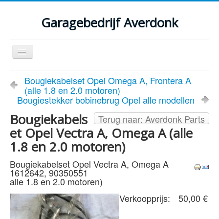
Garagebedrijf Averdonk
Schakelen
navigatie
Welkom
Bougiekabelset Opel Omega A, Frontera A
(alle 1.8 en 2.0 motoren)
Klassiekers en restauratie verslagen
Bougiestekker bobinebrug Opel alle modellen
Diensten
Bougiekabels
Terug naar: Averdonk Parts
et Opel Vectra A, Omega A (alle
Parts
1.8 en 2.0 motoren)
Occasions
Bougiekabelset Opel Vectra A, Omega A
Kenteken gegevens opvragen
1612642, 90350551
alle 1.8 en 2.0 motoren)
Contact
Verkoopprijs:
50,00 €