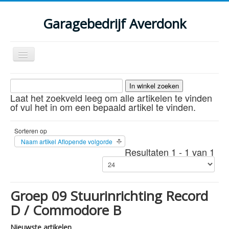
Garagebedrijf Averdonk
Schakelen
navigatie
Welkom
Laat het zoekveld leeg om alle artikelen te vinden
Klassiekers en restauratie verslagen
of vul het in om een bepaald artikel te vinden.
Diensten
Sorteren op
Parts
Naam artikel Aflopende volgorde
Resultaten 1 - 1 van 1
Occasions
Kenteken gegevens opvragen
Groep 09 Stuurinrichting Record
Contact
D / Commodore B
Nieuwste artikelen