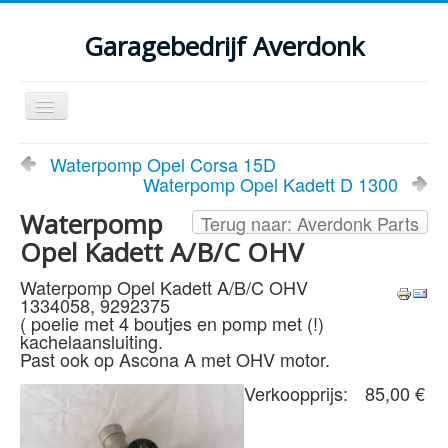
Garagebedrijf Averdonk
Schakelen
navigatie
Welkom
Waterpomp Opel Corsa 15D
Waterpomp Opel Kadett D 1300
Klassiekers en restauratie verslagen
Waterpomp
Terug naar: Averdonk Parts
Diensten
Opel Kadett A/B/C OHV
Parts
Waterpomp Opel Kadett A/B/C OHV
1334058, 9292375
Occasions
( poelie met 4 boutjes en pomp met (!)
kachelaansluiting.
Kenteken gegevens opvragen
Past ook op Ascona A met OHV motor.
Contact
Verkoopprijs:
85,00 €