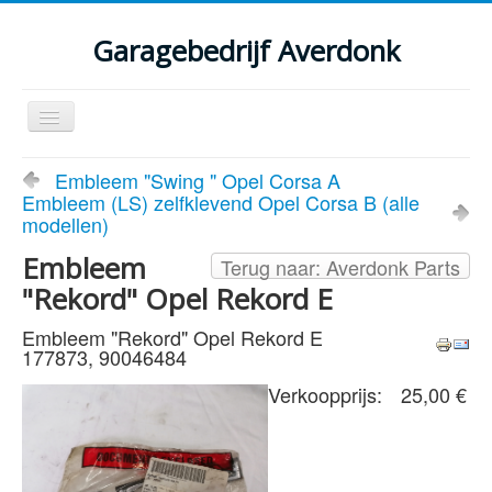
Garagebedrijf Averdonk
Schakelen
navigatie
Welkom
Embleem "Swing " Opel Corsa A
Embleem (LS) zelfklevend Opel Corsa B (alle
Klassiekers en restauratie verslagen
modellen)
Diensten
Embleem
Terug naar: Averdonk Parts
"Rekord" Opel Rekord E
Parts
Embleem "Rekord" Opel Rekord E
Occasions
177873, 90046484
Kenteken gegevens opvragen
Verkoopprijs:
25,00 €
Contact