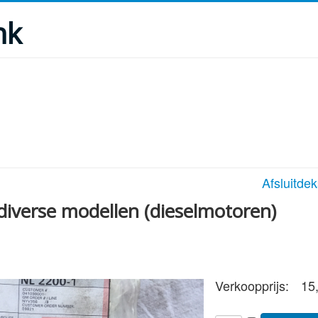
nk
Afsluitde
iverse modellen (dieselmotoren)
Verkoopprijs:
15