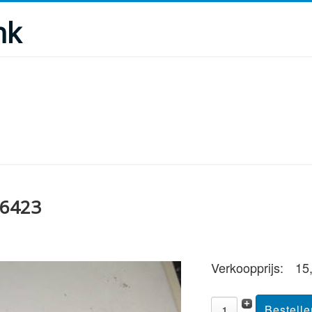
nk
26423
Verkoopprijs:
15