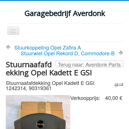
Garagebedrijf Averdonk
Schakelen
navigatie
Welkom
Stuurkoppeling Opel Zafira A
Stuurwiel Opel Rekord D, Commodore-B
Klassiekers en restauratie verslagen
Stuurnaafafd
Terug naar: Averdonk Parts
Diensten
ekking Opel Kadett E GSI
Parts
Stuurnaafafdekking Opel Kadett E GSI
1242314, 90319361
Occasions
Verkoopprijs:
40,00 €
Kenteken gegevens opvragen
Contact