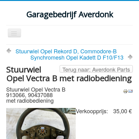
Garagebedrijf Averdonk
Schakelen
navigatie
Welkom
Stuurwiel Opel Rekord D, Commodore-B
Synchromesh Opel Kadett D F10/F13
Klassiekers en restauratie verslagen
Stuurwiel
Terug naar: Averdonk Parts
Diensten
Opel Vectra B met radiobediening
Parts
Stuurwiel Opel Vectra B
913066, 90437088
Occasions
met radiobediening
Kenteken gegevens opvragen
Verkoopprijs:
35,00 €
Contact